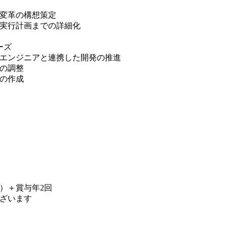
変革の構想策定
実行計画までの詳細化
ーズ
エンジニアと連携した開発の推進
の調整
の作成
円）＋賞与年2回
ざいます