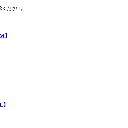
承ください。
PM】
L】