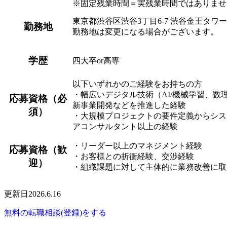
※固定残業時間＝実残業時間ではありませ
東京都渋谷区渋谷3丁目6-7 渋谷金王タワー
勤務地
勤務地は変更になる場合がございます。
学歴
四大卒or高専
以下いずれかのご経験をお持ちの方
・幅広いデジタル技術（AI/機械学習、
応募資格（必
新事業開発などを推進した経験
須）
・大規模プロジェクトの要件定義からシス
アコンサルタント以上の経験
・リーダー以上のマネジメント経験
応募資格（歓
・お客様との折衝経験、交渉経験
迎）
・組織課題に対して主体的に業務改善に取
更新日2026.6.16
無料の転職相談(登録)をする