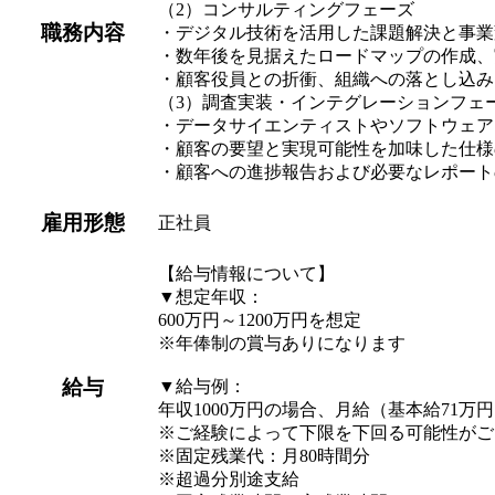
（2）コンサルティングフェーズ
職務内容
・デジタル技術を活用した課題解決と事業
・数年後を見据えたロードマップの作成、
・顧客役員との折衝、組織への落とし込み
（3）調査実装・インテグレーションフェ
・データサイエンティストやソフトウェア
・顧客の要望と実現可能性を加味した仕様
・顧客への進捗報告および必要なレポート
雇用形態
正社員
【給与情報について】
▼想定年収：
600万円～1200万円を想定
※年俸制の賞与ありになります
給与
▼給与例：
年収1000万円の場合、月給（基本給71万
※ご経験によって下限を下回る可能性がご
※固定残業代：月80時間分
※超過分別途支給