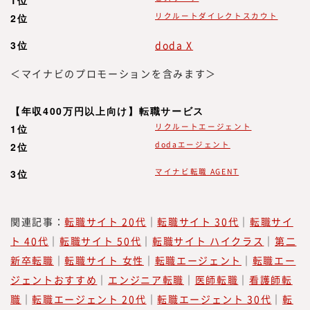
経て、47都道府県を旅する過程で「日本
1位
を元気にしたいという思いが強くなり、
リクルートダイレクトスカウト
2位
起業を決意。2012年、みらいワークスを
3位
doda X
設立し、2017年に東証マザーズ（現・東
証グロース）上場を果たす。
＜マイナビのプロモーションを含みます＞
『みらいワークス総合研究所』を運営する株
【年収400万円以上向け】転職サービス
式会社みらいワークスは、「日本のみらいの
リクルートエージェント
1位
為に挑戦する人を増やす」をミッション、
dodaエージェント
2位
「プロフェッショナル人材が挑戦するエコシ
ステムを創造する」をビジョンに掲げ、人生
マイナビ転職 AGENT
3位
100年時代に、プロフェッショナル人材が、
「独立、起業、副業、正社員」といった働き
関連記事：
転職サイト 20代
｜
転職サイト 30代
｜
転職サイ
方や働く場所、働く目的に縛られない挑戦の
ト 40代
｜
転職サイト 50代
｜
転職サイト ハイクラス
｜
第二
機会提供とその挑戦の支援を行うための事業
を展開しています。
新卒転職
｜
転職サイト 女性
｜
転職エージェント
｜
転職エー
2022年7月に、プロフェッショナル人材の働
ジェントおすすめ
｜
エンジニア転職
｜
医師転職
｜
看護師転
き方やキャリアに関する調査・研究機関『み
職
｜
転職エージェント 20代
｜
転職エージェント 30代
｜
転