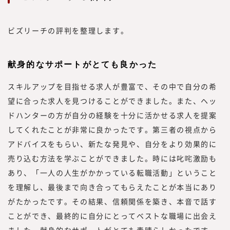
ワークス総合研究所に携わる編集者、記者、
執筆者、われわれ自身も「挑戦者」である必
ビズリーチの評判を整理します。
要があります。われわれ自身も「挑戦者」で
あり続け、企画する内容、集める情報、発信
する情報と、10年先、20年先を見据えた、
献身的なサポートがとても良かった
読者のために役立つ情報を発信していきたい
と考えています。
スキルアップを目指せる求人が豊富で、その中で自分の希
望に合った求人を見つけることができました。また、ヘッ
ドハンターの方が自分の経験を十分に活かせる求人を提案
してくれたことが非常に良かったです。第三者の視点から
アドバイスをもらい、新たな発見や、自分をより効果的に
売り込む方法を学ぶことができました。時には叱咤激励も
あり、「一人の人生がかかっている転職活動」ということ
を理解し、最後まで向き合ってもらえたことが本当にあり
がたかったです。その結果、信頼関係を築き、本音で話す
ことができ、最終的に自分にとってベストな職場に出会え