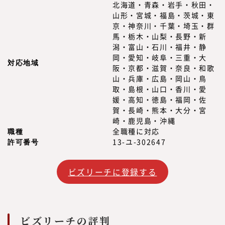
現在、みらいワークスに登録いただいている
北海道・青森・岩手・秋田・
山形・宮城・福島・茨城・東
プロフェッショナル人材は8万名を越えまし
京・神奈川・千葉・埼玉・群
た。国内最大級のプロフェッショナル人材の
馬・栃木・山梨・長野・新
ためのプラットフォームとして、多くのプロ
潟・富山・石川・福井・静
フェッショナル人材の働き方や、企業でのプ
岡・愛知・岐阜・三重・大
対応地域
ロフェッショナル人材の採用・活用を見てき
阪・京都・滋賀・奈良・和歌
山・兵庫・広島・岡山・鳥
た知見をもって、フラットな目線で「本当に
取・島根・山口・香川・愛
必要とされる情報」を提供していきたいと思
媛・高知・徳島・福岡・佐
っております。
賀・長崎・熊本・大分・宮
「本当に必要とされる情報」を提供するため
崎・鹿児島・沖縄
には、われわれが欲しい情報を提供するので
職種
全職種に対応
許可番号
13-ユ-302647
はなく、読者の目線で調査・研究をした情報
を提供する必要があります。
読者は、新しい働き方を実践したり、新規事
ビズリーチに登録する
業、人的資本経営／リスキリング、サステナ
ビリティ等、かつてないものを創る「挑戦
者」です。
ビズリーチの評判
つまり、読者の目線で活動するには、みらい