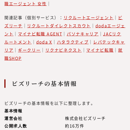
らいワークス総合研究所』を立ち上げ、メデ
職エージェント 女性
｜
ィア『CAREER Knock 』にて、プロフェッ
ショナル人材の働き方やキャリア形成につい
関連記事（個別サービス）：
リクルートエージェント
｜
ビ
ての情報を提供してきました。
ズリーチ
｜
リクルートダイレクトスカウト
｜
dodaエージェ
同時に、フリーランスや副業といった外部プ
ント
｜
マイナビ転職 AGENT
｜
パソナキャリア
｜
JACリク
ロフェッショナル人材を活用する企業につい
ルートメント
｜
doda X
｜
ハタラクティブ
｜
レバテックキャ
ての調査・研究も行い、情報を提供していく
リア
｜
ギークリー
｜
リクナビネクスト
｜
マイナビ転職
｜
就
中で、企業の経営者や人事部、事業部の方よ
職SHOP
り「これらのノウハウや事例をもっと知りた
い」といった声を多くいただく機会が増えま
した。
また、昨今、オープンイノベーションやリス
ビズリーチの基本情報
キリングに関するお問い合わせや引き合いも
増えていることから、このたび、『みらいワ
ビズリーチの基本情報を以下に整理します。
ークス総合研究所』にて、外部人材活用や新
基本情報
規事業、人的資本経営／リスキリング、サス
テナビリティに関する調査・研究、情報を提
運営会社
株式会社ビズリーチ
供していく事としました。
公開求人数
約16万件