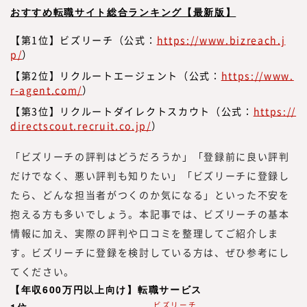
おすすめ転職サイト総合ランキング【最新版】
【第1位】ビズリーチ（公式：
https://www.bizreach.j
p/
）
【第2位】リクルートエージェント（公式：
https://www.
r-agent.com/
）
【第3位】リクルートダイレクトスカウト（公式：
https://
directscout.recruit.co.jp/
）
「ビズリーチの評判はどうだろうか」「登録前に良い評判
だけでなく、悪い評判も知りたい」「ビズリーチに登録し
たら、どんな担当者がつくのか気になる」といった不安を
抱える方も多いでしょう。本記事では、ビズリーチの基本
みらいワークス総合研究所 所長
情報に加え、実際の評判や口コミを整理してご紹介しま
岡本 祥治
す。ビズリーチに登録を検討している方は、ぜひ参考にし
Nagaharu Okamoto
てください。
1976年生まれ、慶應義塾大学理工学部
卒。アクセンチュア、ベンチャー企業を
【年収600万円以上向け】転職サービス
ビズリーチ