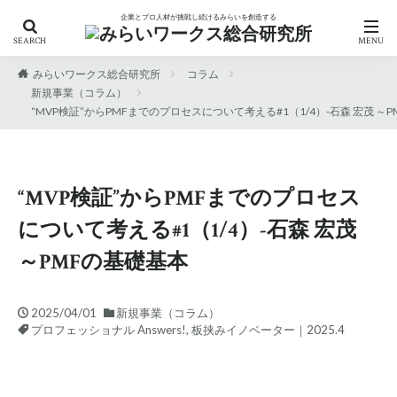
キーワード
企業とプロ人材が挑戦し続けるみらいを創造する
みらいワークス総合研究所
コラム
カテゴリー
新規事業（コラム）
“MVP検証”からPMFまでのプロセスについて考える#1（1/4）-石森 宏茂 ～
タグ
「働き方の自由化」への人材戦略
“MVP検証”からPMFまでのプロセス
AIの現在地から考える人材開発
RPO
について考える#1（1/4）-石森 宏茂
アンケート
エフェクチュエ―ション
～PMFの基礎基本
キャリア自律
キリンホールディングス
サステナビリティ
セミナー
デロイトトーマツ
2025/04/01
新規事業（コラム）
ニューラルグループ
プロフェッショナル Answers!
プロフェッショナル Answers!
,
板挟みイノベーター｜2025.4
プロフェッショナル人材
プロ人材
ヘルスケア
リスキリング
人的資本経営
兼業
副業