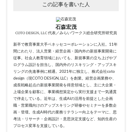
この記事を書いた人
石森宏茂
COTO DESIGN, LLC 代表／みらいワークス総合研究所研究員
新卒で教育事業大手ベネッセコーポレーションに入社。11年
間にわたり、法人営業・経営企画・国内外の新規事業開発に
従事。社会人教育領域においても、新規事業の立ち上げやプ
ログラム設計を担当し、国内外のリスキリング・アップスキ
リングの先進事例に精通。2021年に独立し、株式会社coto
design（現COTO DESIGN, LLC）を創業。経営企画業務や、
成長戦略起点の新規事業開発を得意領域とし、主に大企業・
上場企業を顧客に、事業構想策定から実行支援まで一気通貫
で伴走している。近年は、生成AIの活用を前提とした企画
職・営業職向けのアップスキリング研修やセミナーを多数企
画・登壇。生成AI時代の業務リテラシー向上をテーマに、思
考法・リサーチ・企画設計・意思決定支援など、知的生産の
プロセス変革を支援している。