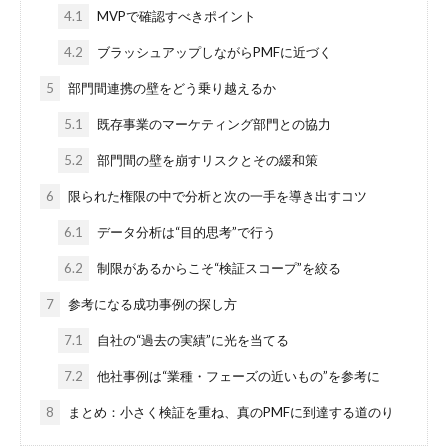
4.1
MVPで確認すべきポイント
4.2
ブラッシュアップしながらPMFに近づく
5
部門間連携の壁をどう乗り越えるか
5.1
既存事業のマーケティング部門との協力
5.2
部門間の壁を崩すリスクとその緩和策
6
限られた権限の中で分析と次の一手を導き出すコツ
6.1
データ分析は“目的思考”で行う
6.2
制限があるからこそ“検証スコープ”を絞る
7
参考になる成功事例の探し方
7.1
自社の“過去の実績”に光を当てる
7.2
他社事例は“業種・フェーズの近いもの”を参考に
8
まとめ：小さく検証を重ね、真のPMFに到達する道のり