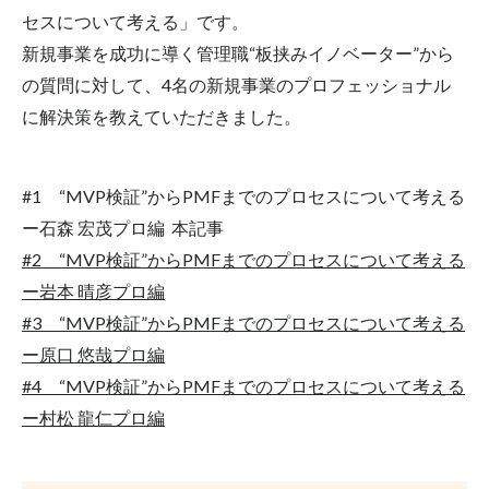
セスについて考える」です。
板挟みイノベーター｜2025.9
新規事業を成功に導く管理職“板挟みイノベーター”から
研究シーズ×経営のプロ
組織人事
調査結果
の質問に対して、4名の新規事業のプロフェッショナル
越境学習
に解決策を教えていただきました。
検索
#1 “MVP検証”からPMFまでのプロセスについて考える
ー
石森 宏茂
プロ編 本記事
#2 “MVP検証”からPMFまでのプロセスについて考える
ー岩本 晴彦プロ編
#3 “MVP検証”からPMFまでのプロセスについて考える
ー原口 悠哉プロ編
#4 “MVP検証”からPMFまでのプロセスについて考える
ー村松 龍仁プロ編