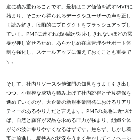
道に積み重ねることです。最初はコア価値を試すMVPに
始まり、そこから得られるデータやユーザーの声を正し
く読み解き、段階的にプロダクトをブラッシュアップし
ていく。PMFに達すれば組織が対応しきれないほどの需
要が押し寄せるため、あらかじめ在庫管理やサポート体
制を強化し、スケールアップに備えておくことも重要で
す。
そして、社内リソースや他部門の知見をうまく引き出し
つつ、小規模な成功を積み上げて社内説得と予算確保を
進めていくのが、大企業の新規事業開発における
リアリ
ティー
のあるやり方だと言えます。PMFの境地に近づけ
ば、自然と顧客が製品を求める圧力が強まり、組織全体
がその波に乗りやすくなるはずです。焦らず、しかし着
実に前進し、板挟みの状況をうまく
生かして
イノベーシ