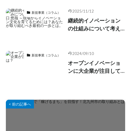
だけ”の事業計画から脱
却するための具体的手
2025/11/12
新規事業（コラム）
法とは？
継続的イノベーション
の仕組みについて考え
る#3（3/4）-原口 悠哉
～現場からイノベーシ
ョン文化を育てるため
2024/09/10
新規事業（コラム）
には？あなたが取り組
オープンイノベーショ
むべき最初の一歩と
ンに大企業が注目して
は。
いる理由とは？
< 前の記事へ