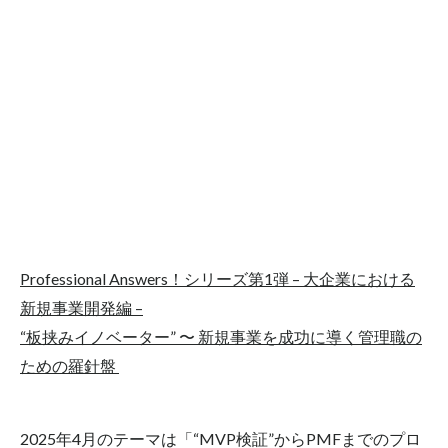
副業制度
労働基準法改定
労基法改正
勉強会
医療系DX
外部人材活用
新規事業
新規事業開発のヒトとソシキとシクミ
板挟みイノベーター｜2024.11
板挟みイノベーター｜2024.12
板挟みイノベーター｜2025.1
板挟みイノベーター｜2025.10
板挟みイノベーター｜2025.2
板挟みイノベーター｜2025.3
Professional Answers！シリーズ第1弾 – 大企業における
新規事業開発編 –
板挟みイノベーター｜2025.4
“板挟みイノベーター” 〜 新規事業を成功に導く管理職の
板挟みイノベーター｜2025.5
ための羅針盤
板挟みイノベーター｜2025.6
板挟みイノベーター｜2025.7
板挟みイノベーター｜2025.8
2025年4月のテーマは「“MVP検証”からPMFまでのプロ