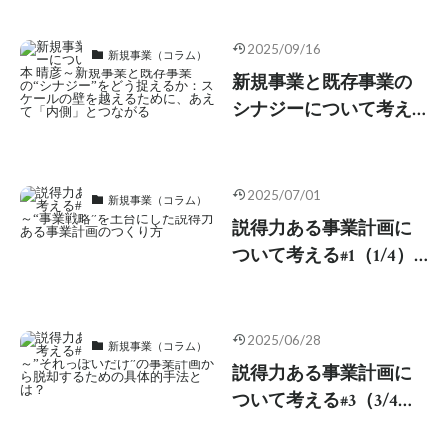
#4（4/4）-村松 龍仁 ～
最前線のリアル！ 新規
2025/09/16
新規事業（コラム）
事業の想定外相談にど
新規事業と既存事業の
う対処し、経営陣に伝
シナジーについて考え
えるか
る#2（2/4）-岩本 晴彦～
新規事業と既存事業
の“シナジー”をどう捉え
2025/07/01
新規事業（コラム）
るか：スケールの壁を
説得力ある事業計画に
越えるために、あえて
ついて考える#1（1/4）-
「内側」とつながる
石森 宏茂 ～“事業戦
略”を土台にした説得力
ある事業計画のつくり
2025/06/28
新規事業（コラム）
方
説得力ある事業計画に
ついて考える#3（3/4）-
原口 悠哉 ～”それっぽい