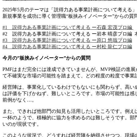
2025年5月のテーマは「説得力ある事業計画について考える
新規事業を成功に導く管理職“板挟みイノベーター”からの質
#1 説得力ある事業計画について考える ー石森 宏茂プロ編
#2 説得力ある事業計画について考える ー岩本 晴彦プロ編 
#3 説得力ある事業計画について考える ー原口 悠哉プロ編
#4 説得力ある事業計画について考える ー村松 龍仁プロ編
今月の”板挟みイノベーター”からの質問
PMFはまだ完全には達成できていませんが、MVP検証の進
て不確実な市場の可能性を踏まえて、どの程度の粒度で事業
経営陣は、事業化しているわけでもないにも関わらず、高い
は評価を下げかねず、難しいところです。市場の可能性は感
前例がなく…。
また、できれば他部門の知見も活用したいところです。例え
一杯のようで、積極的に協力を求めるのは難しそうです。部
いのが現状です。
このような状況で、どうすれば経営陣を納得させつつ、現場