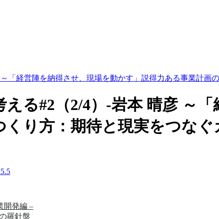
 晴彦 ～「経営陣を納得させ、現場を動かす」説得力ある事業計
る#2（2/4）-岩本 晴彦 
つくり方：期待と現実をつなぐ
.5
事業開発編 –
めの羅針盤