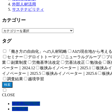
外部人材活用
サステナビリティ
カテゴリー
タグ
「働き方の自由化」への人材戦略
AIの現在地から考え
セミナー
デロイトトーマツ
ニューラルグループ
プロ
業
副業制度
労働基準法改定
労基法改正
勉強会
医
ベーター｜2024.12
板挟みイノベーター｜2025.1
板挟みイノ
イノベーター｜2025.5
板挟みイノベーター｜2025.6
板挟み
調査結果
越境学習
検索
CLOSE
研究所について
お知らせ