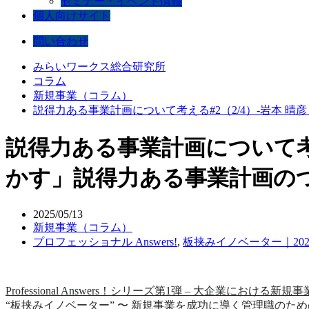
セミナー・イベント情報
個人向けサイト
問い合わせ
みらいワークス総合研究所
コラム
新規事業（コラム）
説得力ある事業計画について考える#2（2/4）-岩本
説得力ある事業計画について考え
かす」説得力ある事業計画の
2025/05/13
新規事業（コラム）
プロフェッショナル Answers!
,
板挟みイノベーター｜2025
Professional Answers！シリーズ第1弾 – 大企業における新規
“板挟みイノベーター” 〜 新規事業を成功に導く管理職のた