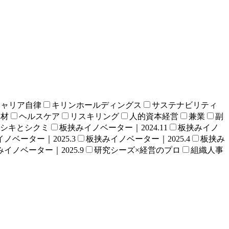
キャリア自律
キリンホールディングス
サステナビリティ
人材
ヘルスケア
リスキリング
人的資本経営
兼業
副
シキとシクミ
板挟みイノベーター｜2024.11
板挟みイノ
ノベーター｜2025.3
板挟みイノベーター｜2025.4
板挟み
イノベーター｜2025.9
研究シーズ×経営のプロ
組織人事