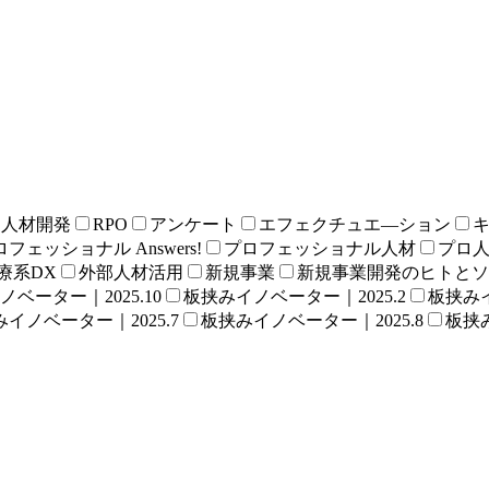
る人材開発
RPO
アンケート
エフェクチュエ―ション
フェッショナル Answers!
プロフェッショナル人材
プロ
療系DX
外部人材活用
新規事業
新規事業開発のヒトとソ
ベーター｜2025.10
板挟みイノベーター｜2025.2
板挟みイ
イノベーター｜2025.7
板挟みイノベーター｜2025.8
板挟み