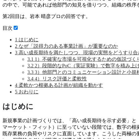
の中で、可能であれば他部門の知見を借りつつ、組織の秩序
第2回目
は、
岩本 晴彦
プロの回答です。
目次
1
はじめに
2
なぜ「説得力のある事業計画」が重要なのか
3
高い成長期待を満たしつつ、現場の実態をどうすり合
3.1
1）不確実な市場を可視化するための仮説づく
3.2
2）段階的なPoC（実証実験）で数字を積み上
3.3
3）他部門とのコミュニケーション設計と小規
3.4
4）リスク評価と柔軟性
4
柔軟かつ根拠ある計画が組織を動かす
5
おわりに
はじめに
新規事業の計画づくりでは、「高い成長期待を示す必要」と
マーケット・フィット）に至っていない段階では、数字の根
既存業務の負荷やリスクに直面しています。こうした両極の