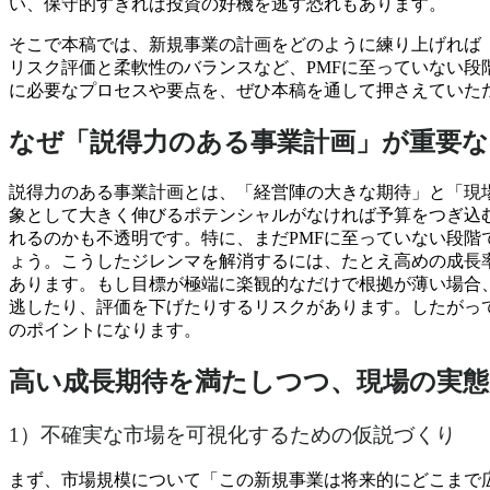
い、保守的すぎれば投資の好機を逃す恐れもあります。
そこで本稿では、新規事業の計画をどのように練り上げれば
リスク評価と柔軟性のバランスなど、PMFに至っていない
に必要なプロセスや要点を、ぜひ本稿を通して押さえていた
なぜ「説得力のある事業計画」が重要
説得力のある事業計画とは、「経営陣の大きな期待」と「現
象として大きく伸びるポテンシャルがなければ予算をつぎ込
れるのかも不透明です。特に、まだPMFに至っていない段
ょう。こうしたジレンマを解消するには、たとえ高めの成長
あります。もし目標が極端に楽観的なだけで根拠が薄い場合
逃したり、評価を下げたりするリスクがあります。したがっ
のポイントになります。
高い成長期待を満たしつつ、現場の実
1）不確実な市場を可視化するための仮説づくり
まず、市場規模について「この新規事業は将来的にどこまで