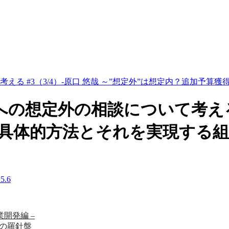
る #3（3/4）-原口 悠哉 ～”想定外”は想定内？追加予
想定外の相談について考える #3
の具体的方法とそれを実現する
.6
事業開発編 –
めの羅針盤