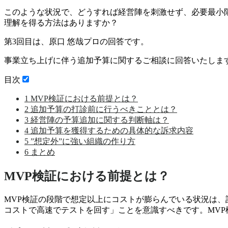
このような状況で、どうすれば経営陣を刺激せず、必要最小
理解を得る方法はありますか？
第3回目は、
原口 悠哉
プロの回答です。
事業立ち上げに伴う追加予算に関するご相談に回答いたしま
目次
1
MVP検証における前提とは？
2
追加予算の打診前に行うべきこととは？
3
経営陣の予算追加に関する判断軸は？
4
追加予算を獲得するための具体的な訴求内容
5
”想定外”に強い組織の作り方
6
まとめ
MVP検証における前提とは？
MVP検証の段階で想定以上にコストが膨らんでいる状況は
コストで高速でテストを回す」ことを意識すべきです。
MV