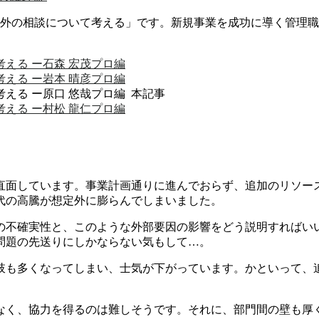
想定外の相談について考える」です。新規事業を成功に導く管理職
える ー石森 宏茂プロ編
える ー岩本 晴彦プロ編
える ー原口 悠哉プロ編 本記事
える ー村松 龍仁プロ編
直面しています。事業計画通りに進んでおらず、追加のリソース
代の高騰が想定外に膨らんでしまいました。
の不確実性と、このような外部要因の影響をどう説明すればい
問題の先送りにしかならない気もして…。
肢も多くなってしまい、士気が下がっています。かといって、
なく、協力を得るのは難しそうです。それに、部門間の壁も厚