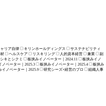
キャリア自律
キリンホールディングス
サステナビリティ
人材
ヘルスケア
リスキリング
人的資本経営
兼業
副
シキとシクミ
板挟みイノベーター｜2024.11
板挟みイノ
ノベーター｜2025.3
板挟みイノベーター｜2025.4
板挟み
イノベーター｜2025.9
研究シーズ×経営のプロ
組織人事