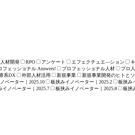
る人材開発
RPO
アンケート
エフェクチュエ―ション
フェッショナル Answers!
プロフェッショナル人材
プロ
療系DX
外部人材活用
新規事業
新規事業開発のヒトとソ
ベーター｜2025.10
板挟みイノベーター｜2025.2
板挟みイ
イノベーター｜2025.7
板挟みイノベーター｜2025.8
板挟み