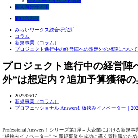
セミナー・イベント情報
個人向けサイト
問い合わせ
みらいワークス総合研究所
コラム
新規事業（コラム）
プロジェクト進行中の経営陣への想定外の相談について考え
プロジェクト進行中の経営陣への
外”は想定内？追加予算獲得
2025/06/17
新規事業（コラム）
プロフェッショナル Answers!
,
板挟みイノベーター｜2025
Professional Answers！シリーズ第1弾 – 大企業における新規
“板挟みイノベーター” 〜 新規事業を成功に導く管理職のた