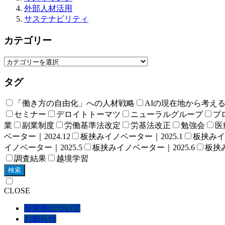
外部人材活用
サステナビリティ
カテゴリー
タグ
「働き方の自由化」への人材戦略
AIの現在地から考え
セミナー
デロイトトーマツ
ニューラルグループ
プロ
業
副業制度
労働基準法改定
労基法改正
勉強会
医
ベーター｜2024.12
板挟みイノベーター｜2025.1
板挟みイノ
イノベーター｜2025.5
板挟みイノベーター｜2025.6
板挟み
調査結果
越境学習
検索
CLOSE
研究所について
お知らせ