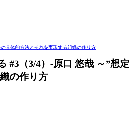
算獲得の具体的方法とそれを実現する組織の作り方
（3/4）-原口 悠哉 ～”想定
組織の作り方