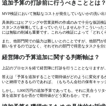
追加予算の打診前に行うべきこととは
MVP検証において無駄なコストが発生していないかの洗い出
具体的にはヒアリングや営業資料の作成のみで十分な仮説検
スタンスが稼働してしまっていたりしませんか？
こういった
には無駄の削減も重要です。
これらの検証によって「どれく
また、他部門間での協力は難しいとのことですが、他部門が
願いをするのではなく、それぞれの部門で得意なタスクを分
経営陣の予算追加に関する判断軸は？
上記のプロセスを経て経営陣に打診を行うこととなりますが
答えは「予算を追加することで期待値がどのように変化する
いと納得できるものであれば、（もちろん会社の保有キャッ
しかし、1,000万円の追加予算であっても、それに見合う
算を追加するか否かで期待値がどう変わるか」です。