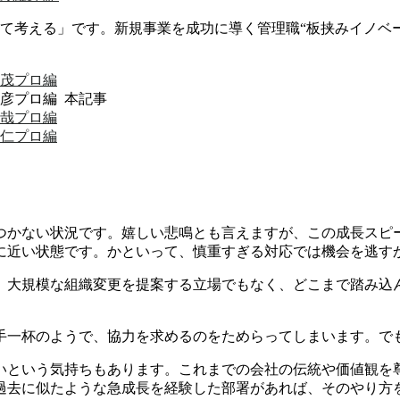
いて考える」です。
新規事業を成功に導く管理職“板挟みイノベ
宏茂プロ編
晴彦プロ編 本記事
悠哉
プロ編
龍仁
プロ編
いつかない状況です。嬉しい悲鳴とも言えますが、この成長スピ
に近い状態です。かといって、慎重すぎる対応では機会を逃す
、大規模な組織変更を提案する立場でもなく、どこまで踏み込
手一杯のようで、協力を求めるのをためらってしまいます。で
いという気持ちもあります。これまでの会社の伝統や価値観を
過去に似たような急成長を経験した部署があれば、そのやり方