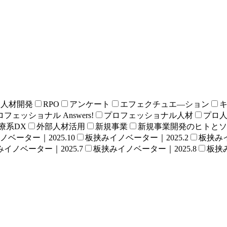
る人材開発
RPO
アンケート
エフェクチュエ―ション
フェッショナル Answers!
プロフェッショナル人材
プロ
療系DX
外部人材活用
新規事業
新規事業開発のヒトとソ
ベーター｜2025.10
板挟みイノベーター｜2025.2
板挟みイ
イノベーター｜2025.7
板挟みイノベーター｜2025.8
板挟み