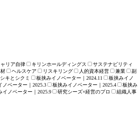
キャリア自律
キリンホールディングス
サステナビリティ
人材
ヘルスケア
リスキリング
人的資本経営
兼業
副
シキとシクミ
板挟みイノベーター｜2024.11
板挟みイノ
ノベーター｜2025.3
板挟みイノベーター｜2025.4
板挟み
イノベーター｜2025.9
研究シーズ×経営のプロ
組織人事