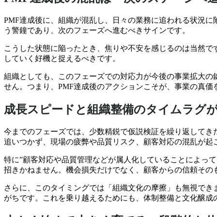
PMF達成後に、組織が混乱し、日々の業務に追われる状況に
う警鐘であり、次のフェーズへ進むべきサインです。
こうした状態に陥ったとき、焦りや不安を感じるのは当然で
していく好機と捉えるべきです。
組織としても、このフェーズでの対応力が今後の事業拡大の
せん。つまり、PMF達成後のアクションこそが、事業の真価
成長スピードと組織整備のタイムラグ
今までのフェーズでは、少数精鋭で仮説検証を繰り返してき
追いつかず、現場の疲弊や品質リスク、顧客対応の混乱が起
特に”顧客対応や品質管理などが属人化していることによって
招きかねません。機会損失だけでなく、顧客からの信頼その
さらに、このタイミングでは「組織文化の摩擦」も無視でき
がちです。これを乗り越えるためにも、体制整備と文化醸成