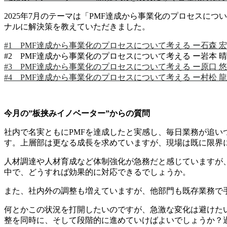
2025年7月のテーマは「PMF達成から事業化のプロセスにつ
ナルに解決策を教えていただきました。
#1 PMF達成から事業化のプロセスについて考える ー石森 
#2 PMF達成から事業化のプロセスについて考える ー岩本 
#3 PMF達成から事業化のプロセスについて考える ー
原口 
#4 PMF達成から事業化のプロセスについて考える ー
村松 
今月の”板挟みイノベーター”からの質問
社内で名実ともにPMFを達成したと実感し、毎日業務が追
す。上層部は更なる成長を求めていますが、現場は既に限界
人材調達や人材育成など体制強化が急務だと感じていますが
中で、どうすれば効果的に対応できるでしょうか。
また、社内外の調整も増えていますが、他部門も既存業務で
何とかこの状況を打開したいのですが、急激な変化は避けた
整を同時に、そして段階的に進めていけばよいでしょうか？