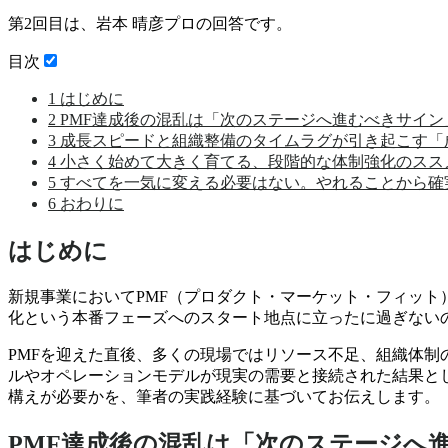
第2回目は、岩本 晴彦プロの回答です。
目次
1
はじめに
2
PMF達成後の混乱は「次のステージへ進むべきサイン
3
成長スピードと組織整備のタイムラグが引き起こす「
4
小さく始めて大きく育てる、段階的な体制強化のスス
5
すべてを一気に変える必要はない。やれることから確
6
おわりに
はじめに
新規事業においてPMF（プロダクト・マーケット・フィッ
化という本番フェーズへのスタート地点に立ったに過ぎない
PMFを迎えた直後、多くの現場ではリソース不足、組織体制
ルやオペレーションモデルが現実の需要と接続された結果と
構えが必要かを、筆者の実践経験に基づいてお伝えします。
PMF達成後の混乱は「次のステージへ