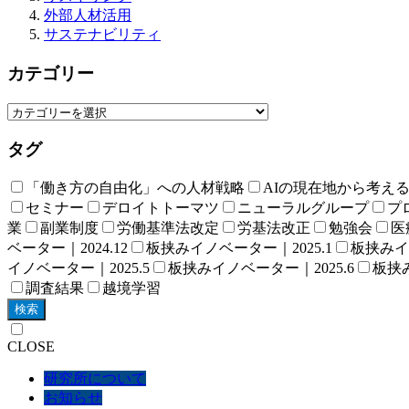
外部人材活用
サステナビリティ
カテゴリー
タグ
「働き方の自由化」への人材戦略
AIの現在地から考え
セミナー
デロイトトーマツ
ニューラルグループ
プロ
業
副業制度
労働基準法改定
労基法改正
勉強会
医
ベーター｜2024.12
板挟みイノベーター｜2025.1
板挟みイノ
イノベーター｜2025.5
板挟みイノベーター｜2025.6
板挟み
調査結果
越境学習
検索
CLOSE
研究所について
お知らせ