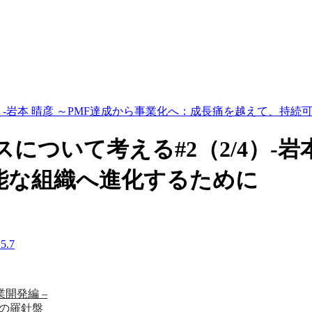
4）-岩本 晴彦 ～PMF達成から事業化へ：成長痛を越えて、持
について考える#2（2/4）-岩
能な組織へ進化するために
.7
事業開発編 –
めの羅針盤