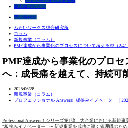
セミナー・イベント情報
個人向けサイト
問い合わせ
みらいワークス総合研究所
コラム
新規事業（コラム）
PMF達成から事業化のプロセスについて考える#2（2/
PMF達成から事業化のプロセス
へ：成長痛を越えて、持続可
2025/06/28
新規事業（コラム）
プロフェッショナル Answers!
,
板挟みイノベーター｜2025
Professional Answers！シリーズ第1弾 – 大企業における新規
“板挟みイノベーター” 〜 新規事業を成功に導く管理職のた