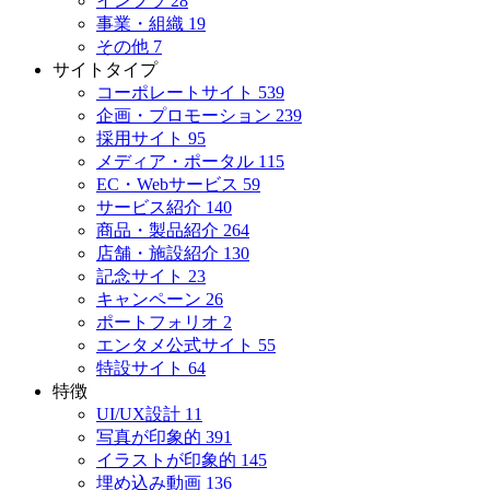
インフラ
28
事業・組織
19
その他
7
サイトタイプ
コーポレートサイト
539
企画・プロモーション
239
採用サイト
95
メディア・ポータル
115
EC・Webサービス
59
サービス紹介
140
商品・製品紹介
264
店舗・施設紹介
130
記念サイト
23
キャンペーン
26
ポートフォリオ
2
エンタメ公式サイト
55
特設サイト
64
特徴
UI/UX設計
11
写真が印象的
391
イラストが印象的
145
埋め込み動画
136