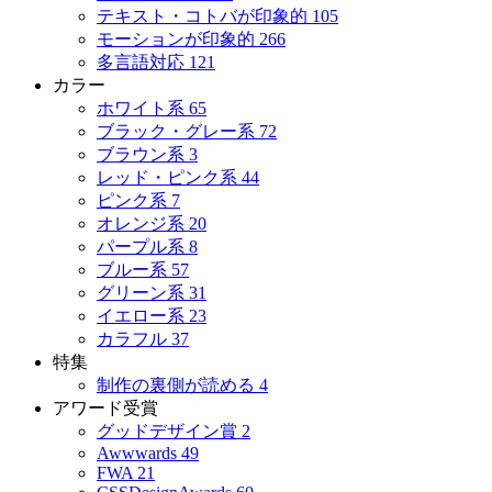
テキスト・コトバが印象的
105
モーションが印象的
266
多言語対応
121
カラー
ホワイト系
65
ブラック・グレー系
72
ブラウン系
3
レッド・ピンク系
44
ピンク系
7
オレンジ系
20
パープル系
8
ブルー系
57
グリーン系
31
イエロー系
23
カラフル
37
特集
制作の裏側が読める
4
アワード受賞
グッドデザイン賞
2
Awwwards
49
FWA
21