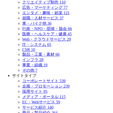
クリエイティブ制作
110
広告・マーケティング
77
エンタメ・趣味・娯楽
121
就職・人材サービス
37
車・バイク他
36
行政・NPO・団体・協会
66
医療・ヘルスケア・健康
45
Web・クラウドサービス
29
IT・システム
65
CSR
10
製品・工業・素材
66
インフラ
28
事業・組織
19
その他
7
サイトタイプ
コーポレートサイト
539
企画・プロモーション
239
採用サイト
95
メディア・ポータル
115
EC・Webサービス
59
サービス紹介
140
商品・製品紹介
264