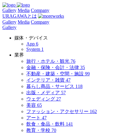
Gallery
Media
Company
URAGAWAとは
Gallery
Media
Company
Gallery
媒体・デバイス
App
6
System
1
業界
旅行・ホテル・観光
76
金融・保険・会計・法律
35
不動産・建築・空間・施設
99
インテリア・雑貨
47
暮らし商品・サービス
118
出版・メディア
57
ウェディング
27
美容
65
ファッション・アクセサリー
162
アート
47
飲食・食品・飲料
141
教育・学校
70