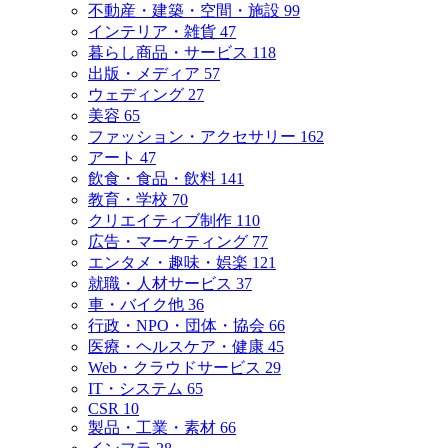
不動産・建築・空間・施設
99
インテリア・雑貨
47
暮らし商品・サービス
118
出版・メディア
57
ウェディング
27
美容
65
ファッション・アクセサリー
162
アート
47
飲食・食品・飲料
141
教育・学校
70
クリエイティブ制作
110
広告・マーケティング
77
エンタメ・趣味・娯楽
121
就職・人材サービス
37
車・バイク他
36
行政・NPO・団体・協会
66
医療・ヘルスケア・健康
45
Web・クラウドサービス
29
IT・システム
65
CSR
10
製品・工業・素材
66