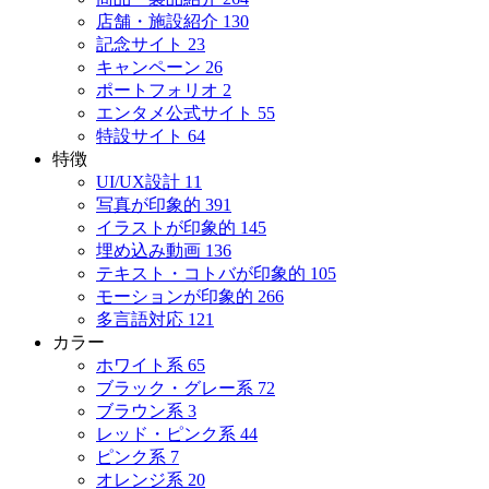
店舗・施設紹介
130
記念サイト
23
キャンペーン
26
ポートフォリオ
2
エンタメ公式サイト
55
特設サイト
64
特徴
UI/UX設計
11
写真が印象的
391
イラストが印象的
145
埋め込み動画
136
テキスト・コトバが印象的
105
モーションが印象的
266
多言語対応
121
カラー
ホワイト系
65
ブラック・グレー系
72
ブラウン系
3
レッド・ピンク系
44
ピンク系
7
オレンジ系
20