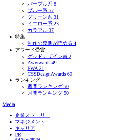
パープル系
8
ブルー系
57
グリーン系
31
イエロー系
23
カラフル
37
特集
制作の裏側が読める
4
アワード受賞
グッドデザイン賞
2
Awwwards
49
FWA
21
CSSDesignAwards
60
ランキング
週間ランキング
50
月間ランキング
50
Media
企業ストーリー
マネジメント
キャリア
PR